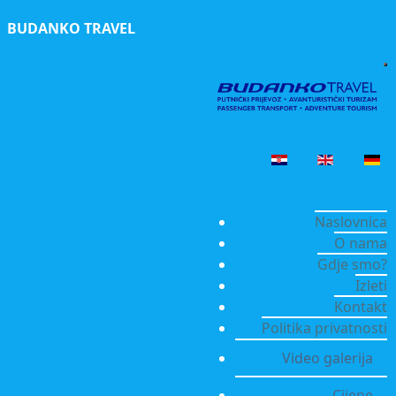
BUDANKO TRAVEL
Naslovnica
O nama
Gdje smo?
Izleti
Kontakt
Politika privatnosti
Video galerija
Cijene