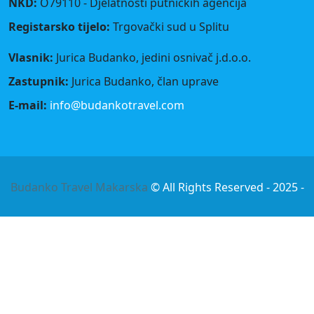
NKD:
O79110 - Djelatnosti putničkih agencija
Registarsko tijelo:
Trgovački sud u Splitu
Vlasnik:
Jurica Budanko, jedini osnivač j.d.o.o.
Zastupnik:
Jurica Budanko, član uprave
E-mail:
info@budankotravel.com
Budanko Travel Makarska
© All Rights Reserved - 2025 -