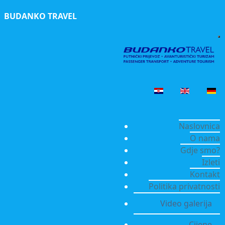
BUDANKO TRAVEL
Naslovnica
O nama
Gdje smo?
Izleti
Kontakt
Politika privatnosti
Video galerija
Cijene