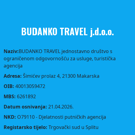
BUDANKO TRAVEL j.d.o.o.
Naziv:
BUDANKO TRAVEL jednostavno društvo s
ograničenom odgovornošću za usluge, turistička
agencija
Adresa:
Šimićev prolaz 4, 21300 Makarska
OIB:
40013059472
MBS:
6261892
Datum osnivanja:
21.04.2026.
NKD:
O79110 - Djelatnosti putničkih agencija
Registarsko tijelo:
Trgovački sud u Splitu