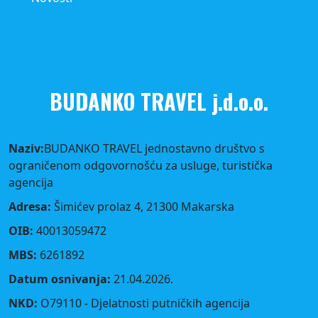
BUDANKO TRAVEL j.d.o.o.
Naziv:
BUDANKO TRAVEL jednostavno društvo s
ograničenom odgovornošću za usluge, turistička
agencija
Adresa:
Šimićev prolaz 4, 21300 Makarska
OIB:
40013059472
MBS:
6261892
Datum osnivanja:
21.04.2026.
NKD:
O79110 - Djelatnosti putničkih agencija