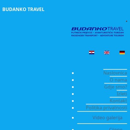
BUDANKO TRAVEL
Naslovnica
O nama
Gdje smo?
Izleti
Kontakt
Politika privatnosti
Video galerija
Cijene