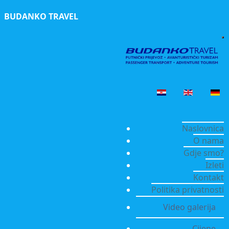
BUDANKO TRAVEL
Naslovnica
O nama
Gdje smo?
Izleti
Kontakt
Politika privatnosti
Video galerija
Cijene