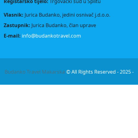
Registarsko tijelo:
Trgovački sud u Splitu
Vlasnik:
Jurica Budanko, jedini osnivač j.d.o.o.
Zastupnik:
Jurica Budanko, član uprave
E-mail:
info@budankotravel.com
Budanko Travel Makarska
© All Rights Reserved - 2025 -