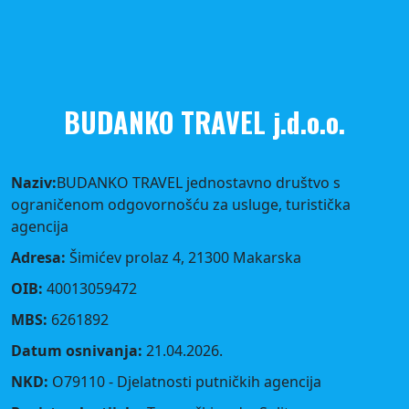
BUDANKO TRAVEL j.d.o.o.
Naziv:
BUDANKO TRAVEL jednostavno društvo s
ograničenom odgovornošću za usluge, turistička
agencija
Adresa:
Šimićev prolaz 4, 21300 Makarska
OIB:
40013059472
MBS:
6261892
Datum osnivanja:
21.04.2026.
NKD:
O79110 - Djelatnosti putničkih agencija