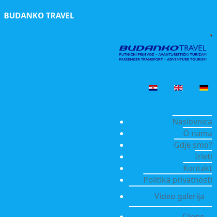
BUDANKO TRAVEL
Naslovnica
O nama
Gdje smo?
Izleti
Kontakt
Politika privatnosti
Video galerija
Cijene