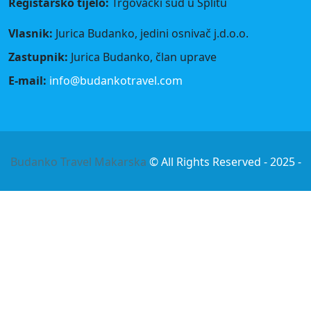
Registarsko tijelo:
Trgovački sud u Splitu
Vlasnik:
Jurica Budanko, jedini osnivač j.d.o.o.
Zastupnik:
Jurica Budanko, član uprave
E-mail:
info@budankotravel.com
Budanko Travel Makarska
© All Rights Reserved - 2025 -