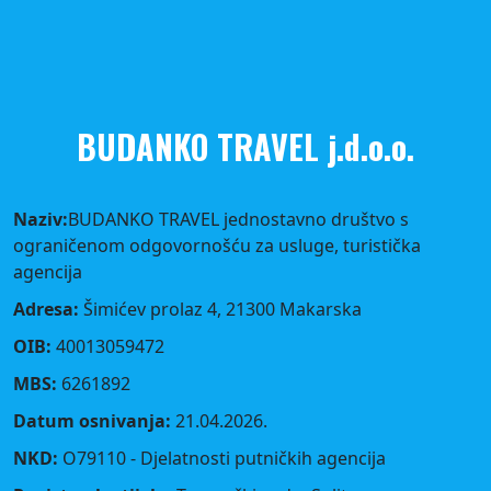
BUDANKO TRAVEL j.d.o.o.
Naziv:
BUDANKO TRAVEL jednostavno društvo s
ograničenom odgovornošću za usluge, turistička
agencija
Adresa:
Šimićev prolaz 4, 21300 Makarska
OIB:
40013059472
MBS:
6261892
Datum osnivanja:
21.04.2026.
NKD:
O79110 - Djelatnosti putničkih agencija