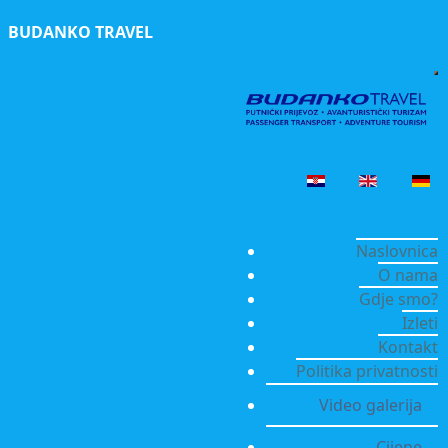
BUDANKO TRAVEL
Naslovnica
O nama
Gdje smo?
Izleti
Kontakt
Politika privatnosti
Video galerija
Cijene