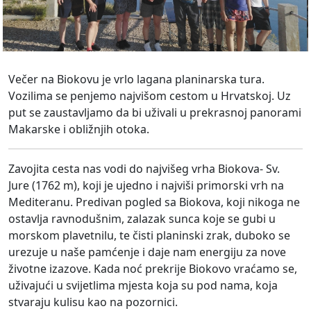
Večer na Biokovu je vrlo lagana planinarska tura.
Vozilima se penjemo najvišom cestom u Hrvatskoj. Uz
put se zaustavljamo da bi uživali u prekrasnoj panorami
Makarske i obližnjih otoka.
Zavojita cesta nas vodi do najvišeg vrha Biokova- Sv.
Jure (1762 m), koji je ujedno i najviši primorski vrh na
Mediteranu. Predivan pogled sa Biokova, koji nikoga ne
ostavlja ravnodušnim, zalazak sunca koje se gubi u
morskom plavetnilu, te čisti planinski zrak, duboko se
urezuje u naše pamćenje i daje nam energiju za nove
životne izazove. Kada noć prekrije Biokovo vraćamo se,
uživajući u svijetlima mjesta koja su pod nama, koja
stvaraju kulisu kao na pozornici.