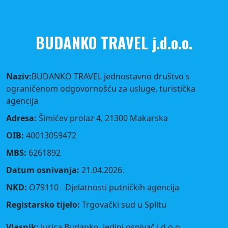
BUDANKO TRAVEL j.d.o.o.
Naziv:
BUDANKO TRAVEL jednostavno društvo s
ograničenom odgovornošću za usluge, turistička
agencija
Adresa:
Šimićev prolaz 4, 21300 Makarska
OIB:
40013059472
MBS:
6261892
Datum osnivanja:
21.04.2026.
NKD:
O79110 - Djelatnosti putničkih agencija
Registarsko tijelo:
Trgovački sud u Splitu
Vlasnik:
Jurica Budanko, jedini osnivač j.d.o.o.