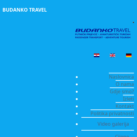
BUDANKO TRAVEL
Naslovnica
O nama
Gdje smo?
Izleti
Kontakt
Politika privatnosti
Video galerija
Cijene