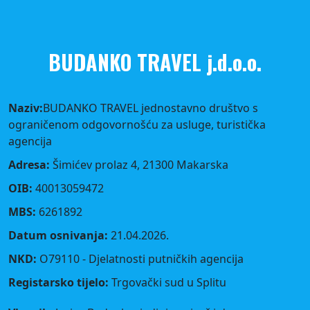
BUDANKO TRAVEL j.d.o.o.
Naziv:
BUDANKO TRAVEL jednostavno društvo s
ograničenom odgovornošću za usluge, turistička
agencija
Adresa:
Šimićev prolaz 4, 21300 Makarska
OIB:
40013059472
MBS:
6261892
Datum osnivanja:
21.04.2026.
NKD:
O79110 - Djelatnosti putničkih agencija
Registarsko tijelo:
Trgovački sud u Splitu