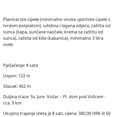
Planinarske cipele (minimalno visoke sportske cipele s
tvrdom potplatom), udobna i lagana odjeća, zaštita od
sunca (kapa, sunčane naočale, krema za zaštitu od
sunca), zaštita od kiše (kabanica), minimalno 3 litra
vode.
Pješačenje: 4 sata
Uspon: 122 m
Silazak: 462 m
Duljina staze: Sv. Jure -Vošac – Pl. dom pod Vošcem -
cca. 9 km
Ukupno trajanje izleta je 8 sati, cijena: 380,00 HRK ili 50