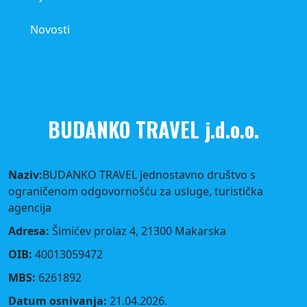
Novosti
BUDANKO TRAVEL j.d.o.o.
Naziv:
BUDANKO TRAVEL jednostavno društvo s
ograničenom odgovornošću za usluge, turistička
agencija
Adresa:
Šimićev prolaz 4, 21300 Makarska
OIB:
40013059472
MBS:
6261892
Datum osnivanja:
21.04.2026.