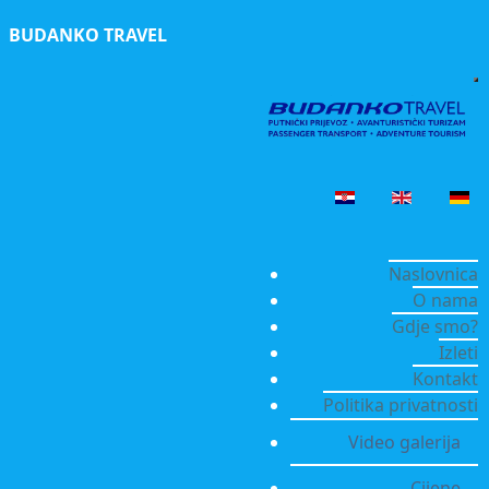
BUDANKO TRAVEL
Naslovnica
O nama
Gdje smo?
Izleti
Kontakt
Politika privatnosti
Video galerija
Cijene