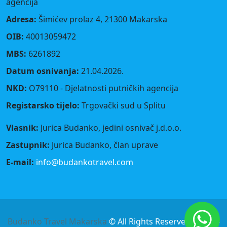
agencija
Adresa:
Šimićev prolaz 4, 21300 Makarska
OIB:
40013059472
MBS:
6261892
Datum osnivanja:
21.04.2026.
NKD:
O79110 - Djelatnosti putničkih agencija
Registarsko tijelo:
Trgovački sud u Splitu
Vlasnik:
Jurica Budanko, jedini osnivač j.d.o.o.
Zastupnik:
Jurica Budanko, član uprave
E-mail:
info@budankotravel.com
Budanko Travel Makarska
© All Rights Reserved - 2025 -