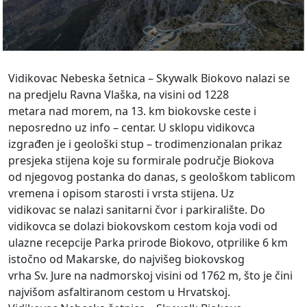
Vidikovac Nebeska šetnica – Skywalk Biokovo nalazi se
na predjelu Ravna Vlaška, na visini od 1228
metara nad morem, na 13. km biokovske ceste i
neposredno uz info – centar. U sklopu vidikovca
izgrađen je i geološki stup – trodimenzionalan prikaz
presjeka stijena koje su formirale područje Biokova
od njegovog postanka do danas, s geološkom tablicom
vremena i opisom starosti i vrsta stijena. Uz
vidikovac se nalazi sanitarni čvor i parkiralište. Do
vidikovca se dolazi biokovskom cestom koja vodi od
ulazne recepcije Parka prirode Biokovo, otprilike 6 km
istočno od Makarske, do najvišeg biokovskog
vrha Sv. Jure na nadmorskoj visini od 1762 m, što je čini
najvišom asfaltiranom cestom u Hrvatskoj.