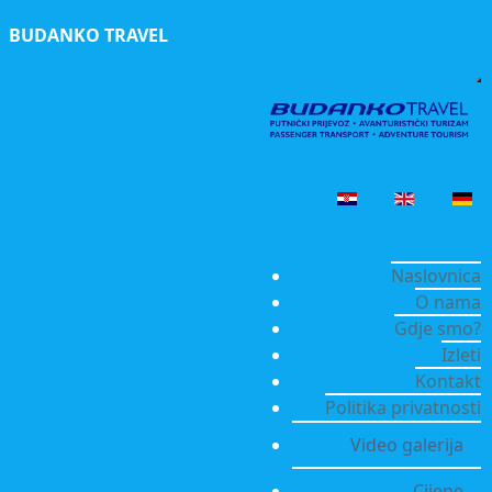
BUDANKO TRAVEL
Naslovnica
O nama
Gdje smo?
Izleti
Kontakt
Politika privatnosti
Video galerija
Cijene