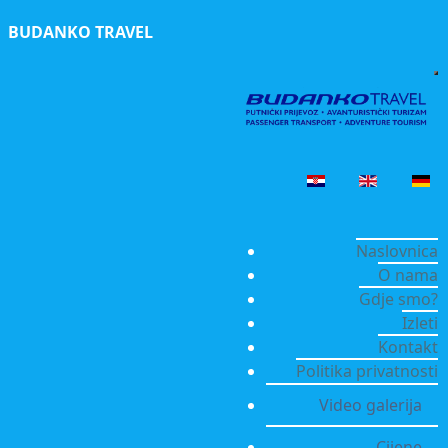
BUDANKO TRAVEL
Naslovnica
O nama
Gdje smo?
Izleti
Kontakt
Politika privatnosti
Video galerija
Cijene