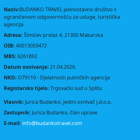
Naziv:
BUDANKO TRAVEL jednostavno društvo s
ograničenom odgovornošću za usluge, turistička
agencija
Adresa:
Šimićev prolaz 4, 21300 Makarska
OIB:
40013059472
MBS:
6261892
Datum osnivanja:
21.04.2026.
NKD:
O79110 - Djelatnosti putničkih agencija
Registarsko tijelo:
Trgovački sud u Splitu
Vlasnik:
Jurica Budanko, jedini osnivač j.d.o.o.
Zastupnik:
Jurica Budanko, član uprave
E-mail:
info@budankotravel.com