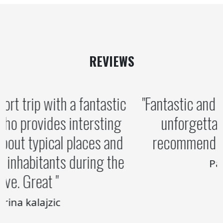
REVIEWS
onderful short trip with a fantastic
Fan
ide Jurica who provides intersting
ormations about typical places and
re
toms of the inhabitants during the
drive. Great
marina kalajzic