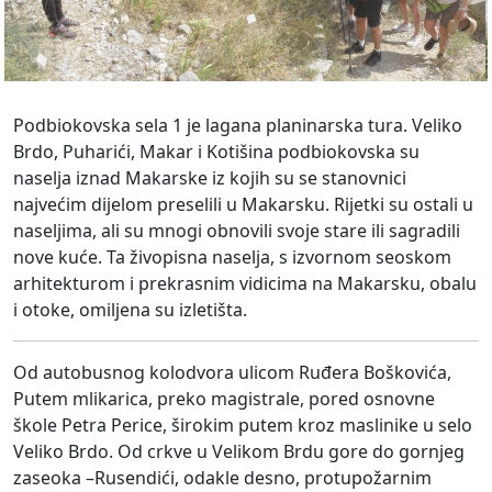
Podbiokovska sela 1 je lagana planinarska tura. Veliko
Brdo, Puharići, Makar i Kotišina podbiokovska su
naselja iznad Makarske iz kojih su se stanovnici
najvećim dijelom preselili u Makarsku. Rijetki su ostali u
naseljima, ali su mnogi obnovili svoje stare ili sagradili
nove kuće. Ta živopisna naselja, s izvornom seoskom
arhitekturom i prekrasnim vidicima na Makarsku, obalu
i otoke, omiljena su izletišta.
Od autobusnog kolodvora ulicom Ruđera Boškovića,
Putem mlikarica, preko magistrale, pored osnovne
škole Petra Perice, širokim putem kroz maslinike u selo
Veliko Brdo. Od crkve u Velikom Brdu gore do gornjeg
zaseoka –Rusendići, odakle desno, protupožarnim