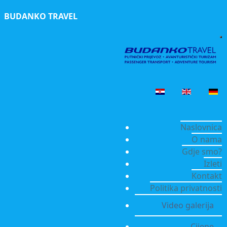
BUDANKO TRAVEL
Naslovnica
O nama
Gdje smo?
Izleti
Kontakt
Politika privatnosti
Video galerija
Cijene