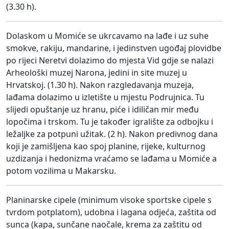
(3.30 h).
Dolaskom u Momiće se ukrcavamo na lađe i uz suhe
smokve, rakiju, mandarine, i jedinstven ugođaj plovidbe
po rijeci Neretvi dolazimo do mjesta Vid gdje se nalazi
Arheološki muzej Narona, jedini in site muzej u
Hrvatskoj. (1.30 h). Nakon razgledavanja muzeja,
lađama dolazimo u izletište u mjestu Podrujnica. Tu
slijedi opuštanje uz hranu, piće i idiličan mir među
lopočima i trskom. Tu je također igralište za odbojku i
ležaljke za potpuni užitak. (2 h). Nakon predivnog dana
koji je zamišljena kao spoj planine, rijeke, kulturnog
uzdizanja i hedonizma vraćamo se lađama u Momiće a
potom vozilima u Makarsku.
Planinarske cipele (minimum visoke sportske cipele s
tvrdom potplatom), udobna i lagana odjeća, zaštita od
sunca (kapa, sunčane naočale, krema za zaštitu od