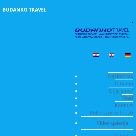
BUDANKO TRAVEL
Naslovnica
O nama
Gdje smo?
Izleti
Kontakt
Politika privatnosti
Video galerija
Cijene