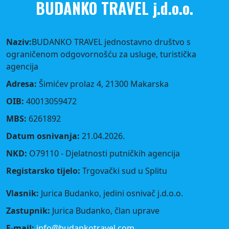
BUDANKO TRAVEL j.d.o.o.
Naziv:
BUDANKO TRAVEL jednostavno društvo s
ograničenom odgovornošću za usluge, turistička
agencija
Adresa:
Šimićev prolaz 4, 21300 Makarska
OIB:
40013059472
MBS:
6261892
Datum osnivanja:
21.04.2026.
NKD:
O79110 - Djelatnosti putničkih agencija
Registarsko tijelo:
Trgovački sud u Splitu
Vlasnik:
Jurica Budanko, jedini osnivač j.d.o.o.
Zastupnik:
Jurica Budanko, član uprave
E-mail:
info@budankotravel.com