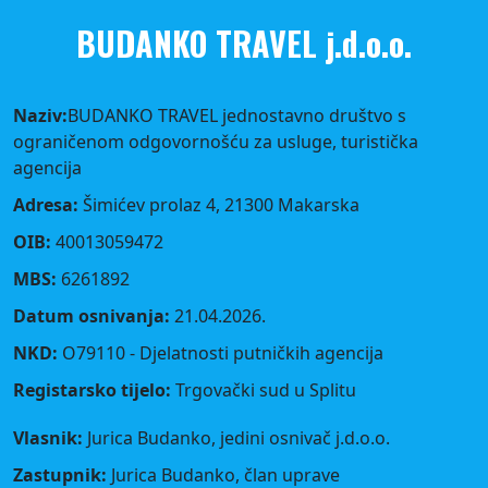
BUDANKO TRAVEL j.d.o.o.
Naziv:
BUDANKO TRAVEL jednostavno društvo s
ograničenom odgovornošću za usluge, turistička
agencija
Adresa:
Šimićev prolaz 4, 21300 Makarska
OIB:
40013059472
MBS:
6261892
Datum osnivanja:
21.04.2026.
NKD:
O79110 - Djelatnosti putničkih agencija
Registarsko tijelo:
Trgovački sud u Splitu
Vlasnik:
Jurica Budanko, jedini osnivač j.d.o.o.
Zastupnik:
Jurica Budanko, član uprave