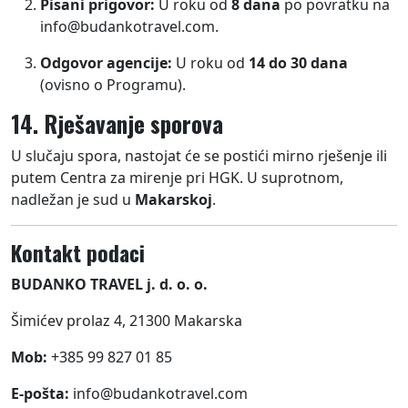
Pisani prigovor:
U roku od
8 dana
po povratku na
info@budankotravel.com.
Odgovor agencije:
U roku od
14 do 30 dana
(ovisno o Programu).
14. Rješavanje sporova
U slučaju spora, nastojat će se postići mirno rješenje ili
putem Centra za mirenje pri HGK. U suprotnom,
nadležan je sud u
Makarskoj
.
Kontakt podaci
BUDANKO TRAVEL j. d. o. o.
Šimićev prolaz 4, 21300 Makarska
Mob:
+385 99 827 01 85
E-pošta:
info@budankotravel.com