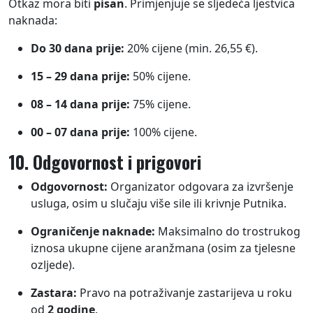
Otkaz mora biti
pisan
. Primjenjuje se sljedeća ljestvica
naknada:
Do 30 dana prije:
20% cijene (min. 26,55 €).
15 – 29 dana prije:
50% cijene.
08 – 14 dana prije:
75% cijene.
00 – 07 dana prije:
100% cijene.
10. Odgovornost i prigovori
Odgovornost:
Organizator odgovara za izvršenje
usluga, osim u slučaju više sile ili krivnje Putnika.
Ograničenje naknade:
Maksimalno do trostrukog
iznosa ukupne cijene aranžmana (osim za tjelesne
ozljede).
Zastara:
Pravo na potraživanje zastarijeva u roku
od
2 godine
.