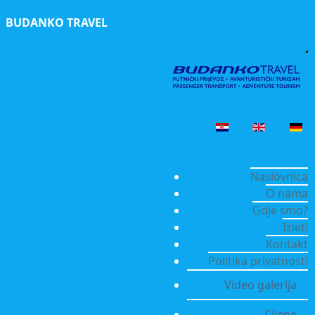
BUDANKO TRAVEL
Naslovnica
O nama
Gdje smo?
Izleti
Kontakt
Politika privatnosti
Video galerija
Cijene