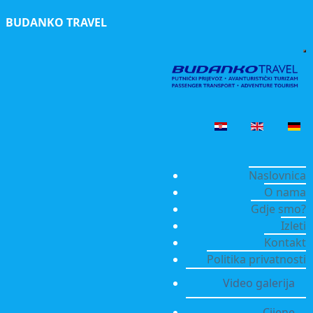
BUDANKO TRAVEL
Naslovnica
O nama
Gdje smo?
Izleti
Kontakt
Politika privatnosti
Video galerija
Cijene