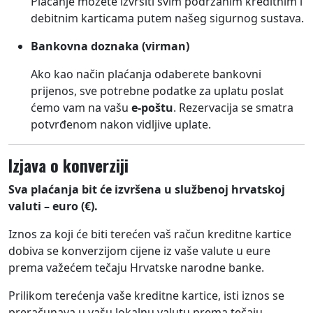
Plaćanje možete izvršiti svim podržanim kreditnim i
debitnim karticama putem našeg sigurnog sustava.
Bankovna doznaka (virman)
Ako kao način plaćanja odaberete bankovni
prijenos, sve potrebne podatke za uplatu poslat
ćemo vam na vašu
e-poštu
. Rezervacija se smatra
potvrđenom nakon vidljive uplate.
Izjava o konverziji
Sva plaćanja bit će izvršena u službenoj hrvatskoj
valuti – euro (€).
Iznos za koji će biti terećen vaš račun kreditne kartice
dobiva se konverzijom cijene iz vaše valute u eure
prema važećem tečaju Hrvatske narodne banke.
Prilikom terećenja vaše kreditne kartice, isti iznos se
preračunava u vašu lokalnu valutu prema tečaju