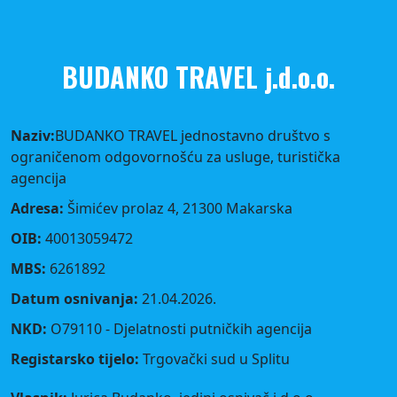
BUDANKO TRAVEL j.d.o.o.
Naziv:
BUDANKO TRAVEL jednostavno društvo s
ograničenom odgovornošću za usluge, turistička
agencija
Adresa:
Šimićev prolaz 4, 21300 Makarska
OIB:
40013059472
MBS:
6261892
Datum osnivanja:
21.04.2026.
NKD:
O79110 - Djelatnosti putničkih agencija
Registarsko tijelo:
Trgovački sud u Splitu